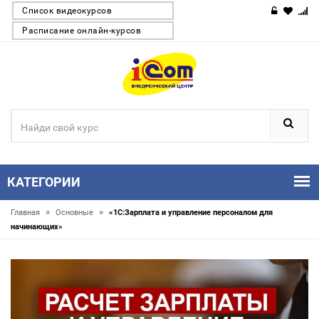
Список видеокурсов
Расписание онлайн-курсов
КАТЕГОРИИ
»
»
Главная
Основные
«1С:Зарплата и управление персоналом для
начинающих»