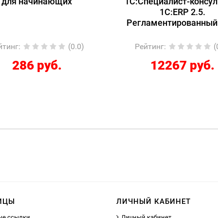
для начинающих
1С:Специалист-консул
1С:ERP 2.5.
Регламентированный
йтинг
:
(0.0)
Рейтинг
:
(
286 руб.
12267 руб.
ИЦЫ
ЛИЧНЫЙ КАБИНЕТ
ые ссылки
Личный кабинет