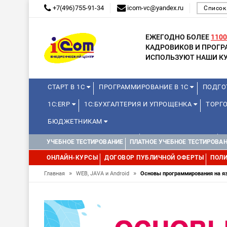
+7(496)755-91-34
icom-vc@yandex.ru
Список
ЕЖЕГОДНО БОЛЕЕ
1100
КАДРОВИКОВ И ПРОГ
ИСПОЛЬЗУЮТ НАШИ КУ
СТАРТ В 1С
ПРОГРАММИРОВАНИЕ В 1С
ПОДГО
1С:ERP
1С:БУХГАЛТЕРИЯ И УПРОЩЕНКА
ТОРГО
БЮДЖЕТНИКАМ
КУРСЫ ДЛЯ ШКОЛЬНИКОВ
ДЛЯ ШКОЛЬНИКОВ
УЧЕБНОЕ ТЕСТИРОВАНИЕ
ПЛАТНОЕ УЧЕБНОЕ ТЕСТИРОВА
ОНЛАЙН-КУРСЫ
ДОГОВОР ПУБЛИЧНОЙ ОФЕРТЫ
ПОЛИ
»
»
Главная
WEB, JAVA и Android
Основы программирования на яз