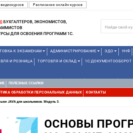
 видеокурсов
Расписание онлайн-курсов
0
БУХГАЛТЕРОВ, ЭКОНОМИСТОВ,
РАММИСТОВ
РСЫ ДЛЯ ОСВОЕНИЯ ПРОГРАММ 1С.
ТОВКА К ЭКЗАМЕНАМ
АДМИНИСТРИРОВАНИЕ
ЭДО
УНФ
ВЛЯ И РОЗНИЦА
ТОРГОВЛЯ И СКЛАД
1С:ДОКУМЕНТООБОРОТ
1С:УПРАВЛЕНИЕ ХОЛДИНГОМ
ДРУГИЕ
1С:МЕДИЦИНА
WEB, 
НИЕ
ПОЛЕЗНЫЕ ССЫЛКИ
ТИКА ОБРАБОТКИ ПЕРСОНАЛЬНЫХ ДАННЫХ
КОНТАКТЫ
ыке JAVA для школьников. Модуль 3.
ОСНОВЫ ПРОГ