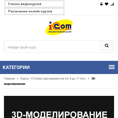
Список видеокурсов
Расписание онлайн-курсов
КАТЕГОРИИ
»
»
Главная
Курсы 1С:Клуба программистов (от 8 до 17 лет)
3D-
моделирование